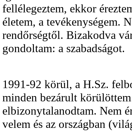
fellélegeztem, ekkor érezte
életem, a tevékenységem. Ne
rendőrségtől. Bizakodva vá
gondoltam: a szabadságot.
1991-92 körül, a H.Sz. felb
minden bezárult körülöttem.
elbizonytalanodtam. Nem ért
velem és az országban (vilá