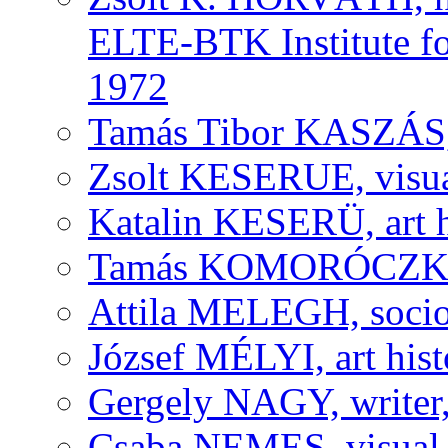
ELTE-BTK Institute fo
1972
Tamás Tibor KASZÁS, v
Zsolt KESERUE, visual
Katalin KESERÜ, art h
Tamás KOMORÓCZKY, v
Attila MELEGH, socio
József MÉLYI, art histo
Gergely NAGY, writer,
Csaba NEMES, visual a