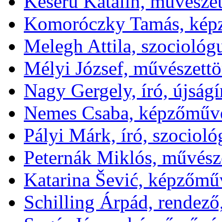
Keserü Katalin, művészet
Komoróczky Tamás, kép
Melegh Attila, szociológ
Mélyi József, művészettör
Nagy Gergely, író, újságí
Nemes Csaba, képzőművé
Pályi Márk, író, szociol
Peternák Miklós, művésze
Katarina Šević, képzőmű
Schilling Árpád, rendező