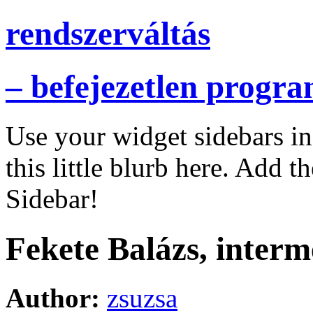
rendszerváltás
– befejezetlen progr
Use your widget sidebars i
this little blurb here. Add t
Sidebar!
Fekete Balázs, inter
Author:
zsuzsa