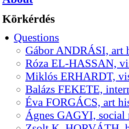
Körkérdés
Questions
Gábor ANDRÁSI, art hi
Róza EL-HASSAN, visu
Miklós ERHARDT, visu
Balázs FEKETE, interm
Éva FORGÁCS, art his
Ágnes GAGYI, social r
Zsolt K. HORVÁTH, his