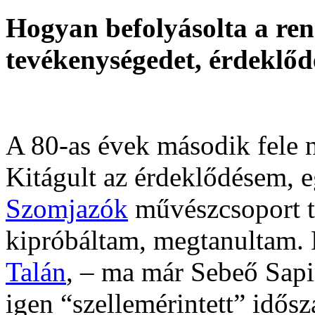
Hogyan befolyásolta a ren
tevékenységedet,
érdeklőd
A 80-as évek második fele 
Kitágult az érdeklődésem, e
Szomjazók
művészcsoport ta
kipróbáltam, megtanultam. 
Talán
, – ma már Sebeő Sapi
igen “szellemérintett” idős