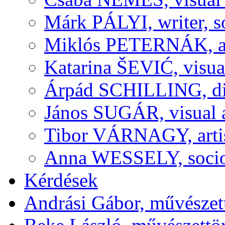
Márk PÁLYI, writer, s
Miklós PETERNÁK, art 
Katarina ŠEVIĆ, visual
Árpád SCHILLING, dir
János SUGÁR, visual a
Tibor VÁRNAGY, artis
Anna WESSELY, sociolo
Kérdések
Andrási Gábor, művészett