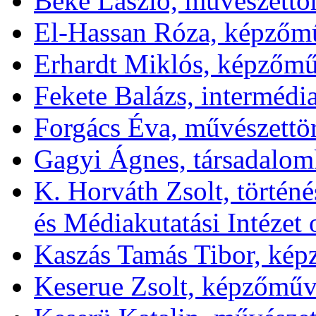
Beke László, művészettör
El-Hassan Róza, képzőm
Erhardt Miklós, képzőmű
Fekete Balázs, interméd
Forgács Éva, művészettö
Gagyi Ágnes, társadalom
K. Horváth Zsolt, törté
és Médiakutatási Intézet 
Kaszás Tamás Tibor, ké
Keserue Zsolt, képzőműv