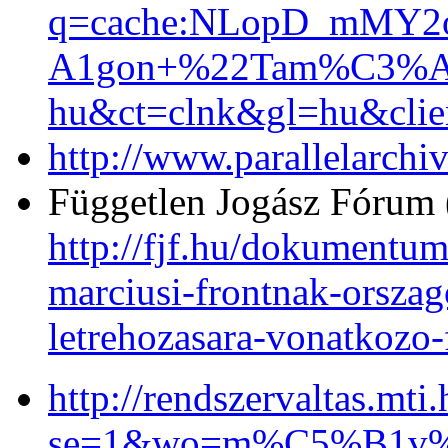
q=cache:NLopD_mMY2oJ
A1gon+%22Tam%C3%A
hu&ct=clnk&gl=hu&clien
http://www.parallelarchiv
Független Jogász Fórum
http://fjf.hu/dokumentum
marciusi-frontnak-orszag
letrehozasara-vonatkozo-
http://rendszervaltas.mti
se=1&wo=m%C5%B1v%C