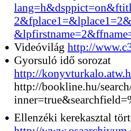
lang=h&dsppict=on&ftit
2&fplace1=&lplace1=2&
&lpfirstname=2&ffname
Videóvilág
http://www.c3
Gyorsuló idő sorozat
http://konyvturkalo.atw
http://bookline.hu/search
inner=true&searchfie
Ellenzéki kerekasztal tör
http://www.osaarchivum.