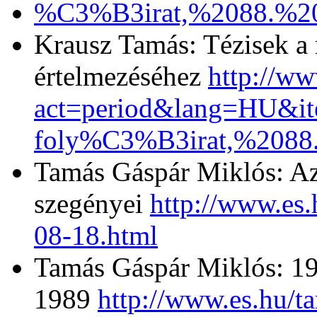
%C3%B3irat,%2088.%
Krausz Tamás: Tézisek a r
értelmezéséhez
http://ww
act=period&lang=HU&
foly%C3%B3irat,%208
Tamás Gáspár Miklós: Az 
szegényei
http://www.es
08-18.html
Tamás Gáspár Miklós: 1
1989
http://www.es.hu/