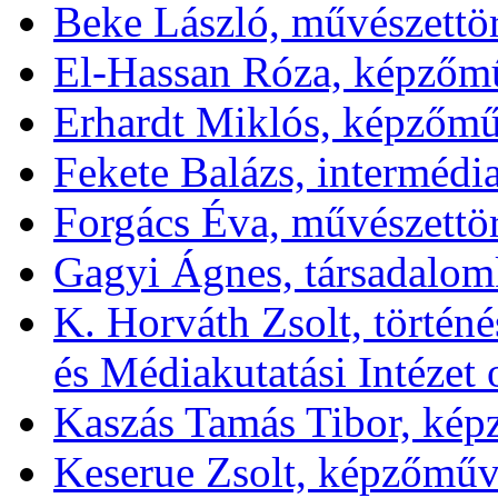
Beke László, művészettör
El-Hassan Róza, képzőm
Erhardt Miklós, képzőmű
Fekete Balázs, interméd
Forgács Éva, művészettö
Gagyi Ágnes, társadalom
K. Horváth Zsolt, törté
és Médiakutatási Intézet 
Kaszás Tamás Tibor, ké
Keserue Zsolt, képzőműv