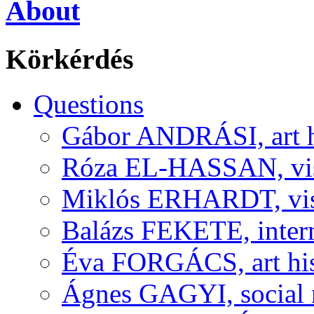
About
Körkérdés
Questions
Gábor ANDRÁSI, art hi
Róza EL-HASSAN, visu
Miklós ERHARDT, visu
Balázs FEKETE, interm
Éva FORGÁCS, art his
Ágnes GAGYI, social r