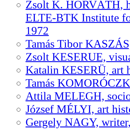
Zsolt K. HORVÁTH, his
ELTE-BTK Institute fo
1972
Tamás Tibor KASZÁS, v
Zsolt KESERUE, visual
Katalin KESERÜ, art h
Tamás KOMORÓCZKY, v
Attila MELEGH, socio
József MÉLYI, art histo
Gergely NAGY, writer,