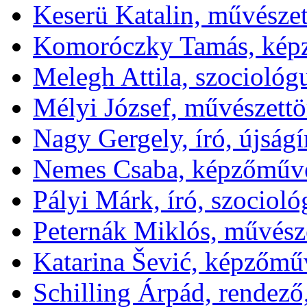
Keserü Katalin, művészet
Komoróczky Tamás, kép
Melegh Attila, szociológ
Mélyi József, művészettör
Nagy Gergely, író, újságí
Nemes Csaba, képzőművé
Pályi Márk, író, szociol
Peternák Miklós, művésze
Katarina Šević, képzőmű
Schilling Árpád, rendező