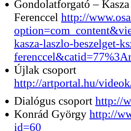
Gondolatforgató – Kasza
Ferenccel
http://www.os
option=com_content&vi
kasza-laszlo-beszelget-ks
ferenccel&catid=77%3A
Újlak csoport
http://artportal.hu/vid
Dialógus csoport
http://
Konrád György
http://w
id=60