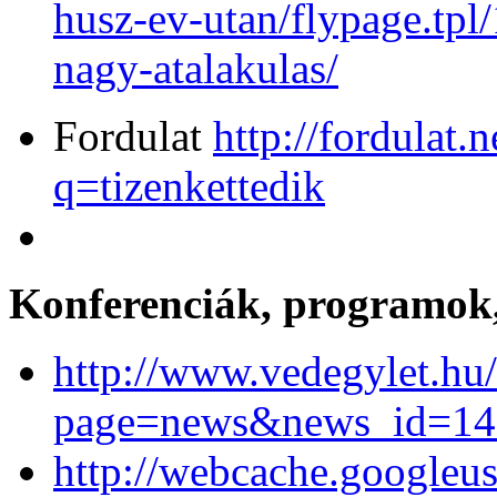
husz-ev-utan/flypage.tpl
nagy-atalakulas/
Fordulat
http://fordulat.
q=tizenkettedik
Konferenciák, programok,
http://www.vedegylet.hu
page=news&news_id=14
http://webcache.googleu