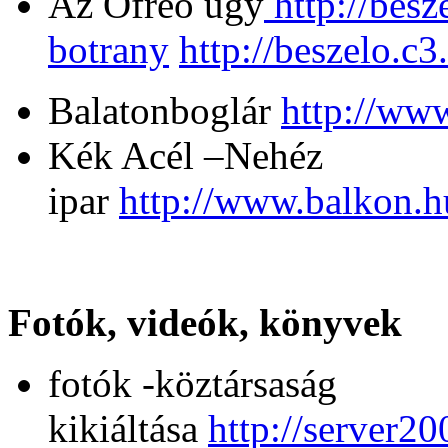
Az Ofreo ügy
http://besz
botrany
http://beszelo.c
Balatonboglár
http://www
Kék Acél –Nehéz
ipar
http://www.balkon.h
Fotók, videók, könyvek
fotók -köztársaság
kikiáltása
http://server2