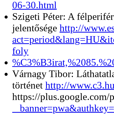
06-30.html
Szigeti Péter: A félperifér
jelentősége
http://www.e
act=period&lang=HU&
foly
%C3%B3irat,%2085.%2
Várnagy Tibor: Láthatatl
történet
http://www.c3.hu
https://plus.google.c
banner=pwa&authkey