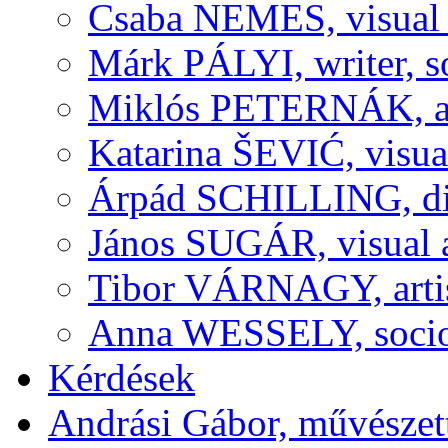
Csaba NEMES, visual a
Márk PÁLYI, writer, s
Miklós PETERNÁK, art 
Katarina ŠEVIĆ, visual
Árpád SCHILLING, dir
János SUGÁR, visual a
Tibor VÁRNAGY, artis
Anna WESSELY, sociolo
Kérdések
Andrási Gábor, művészett