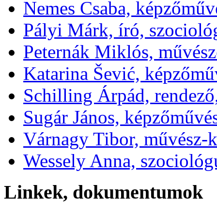
Nemes Csaba, képzőművé
Pályi Márk, író, szociol
Peternák Miklós, művésze
Katarina Šević, képzőmű
Schilling Árpád, rendező
Sugár János, képzőművé
Várnagy Tibor, művész-k
Wessely Anna, szociológ
Linkek, dokumentumok