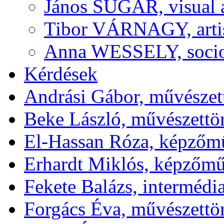
János SUGÁR, visual a
Tibor VÁRNAGY, artis
Anna WESSELY, sociolo
Kérdések
Andrási Gábor, művészett
Beke László, művészettör
El-Hassan Róza, képzőm
Erhardt Miklós, képzőmű
Fekete Balázs, interméd
Forgács Éva, művészettö