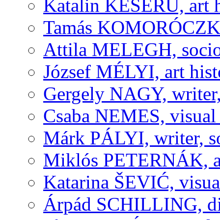
Katalin KESERÜ, art h
Tamás KOMORÓCZKY, v
Attila MELEGH, socio
József MÉLYI, art histo
Gergely NAGY, writer,
Csaba NEMES, visual a
Márk PÁLYI, writer, s
Miklós PETERNÁK, art 
Katarina ŠEVIĆ, visual
Árpád SCHILLING, dir