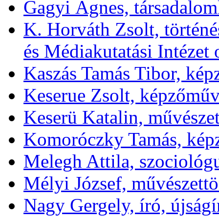
Gagyi Ágnes, társadalom
K. Horváth Zsolt, törté
és Médiakutatási Intézet 
Kaszás Tamás Tibor, ké
Keserue Zsolt, képzőműv
Keserü Katalin, művészet
Komoróczky Tamás, kép
Melegh Attila, szociológ
Mélyi József, művészettör
Nagy Gergely, író, újságí