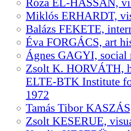
Róza EL-HASSAN, visu
Miklós ERHARDT, visu
Balázs FEKETE, interm
Éva FORGÁCS, art his
Ágnes GAGYI, social r
Zsolt K. HORVÁTH, his
ELTE-BTK Institute fo
1972
Tamás Tibor KASZÁS, v
Zsolt KESERUE, visual